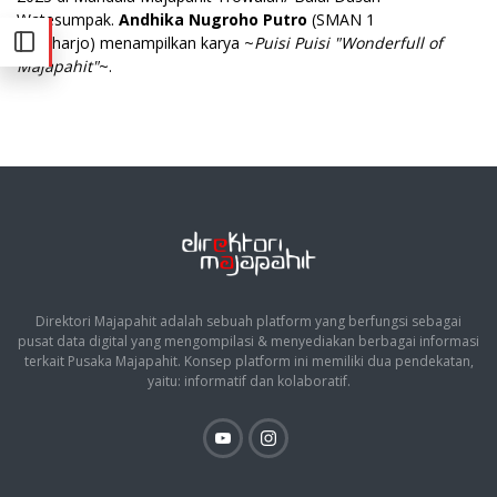
Watesumpak.
Andhika Nugroho Putro
(SMAN 1
Sukoharjo) menampilkan karya ~
Puisi Puisi "Wonderfull of
Majapahit"
~.
Direktori Majapahit adalah sebuah platform yang berfungsi sebagai
pusat data digital yang mengompilasi & menyediakan berbagai informasi
terkait Pusaka Majapahit. Konsep platform ini memiliki dua pendekatan,
yaitu: informatif dan kolaboratif.