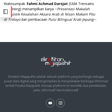
Watesumpak.
Fahmi Achmad Darojat
(SMA Trensains
Tebuireng) menampilkan karya ~
Presentasi Makalah
Linguistik Kesalahan Aksara Arab di Nisan Makam Pitu
di Troloyo
dan pembacaan
Puisi Bilingual Arab-Jepang~
.
Direktori Majapahit adalah sebuah platform yang berfungsi sebagai
pusat data digital yang mengompilasi & menyediakan berbagai informasi
terkait Pusaka Majapahit. Konsep platform ini memiliki dua pendekatan,
yaitu: informatif dan kolaboratif.